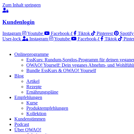
Zum Inhalt springen
Kundenlogin
Instagram
Youtube
Facebook-f
Tiktok
Pinterest
Spotify
User-lock
Instagram
Youtube
Facebook-f
Tiktok
Pinte
Onlineprogramme
EssKurs: Rundum-Sorglos-Programm für deinen veganen
OWAO! Yourself: Dein veganes Abnehm- und Wohlfüh
Bundle EssKurs & OWAO! Yourself
Blog
Artikel
Rezepte
Ernährungspläne
Empfehlungen
Kurse
Produktempfehlungen
Kollektion
Kundenstimmen
Podcast
Über OWAO!