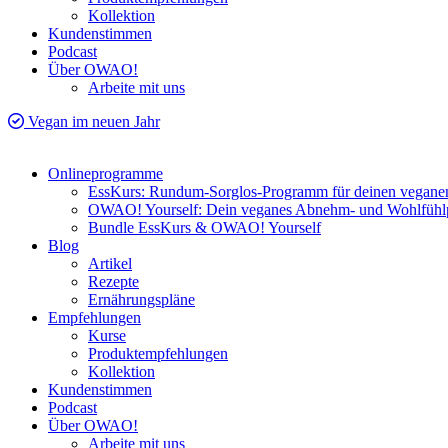
Kollektion
Kundenstimmen
Podcast
Über OWAO!
Arbeite mit uns
Vegan im neuen Jahr
Onlineprogramme
EssKurs: Rundum-Sorglos-Programm für deinen veganen
OWAO! Yourself: Dein veganes Abnehm- und Wohlfüh
Bundle EssKurs & OWAO! Yourself
Blog
Artikel
Rezepte
Ernährungspläne
Empfehlungen
Kurse
Produktempfehlungen
Kollektion
Kundenstimmen
Podcast
Über OWAO!
Arbeite mit uns