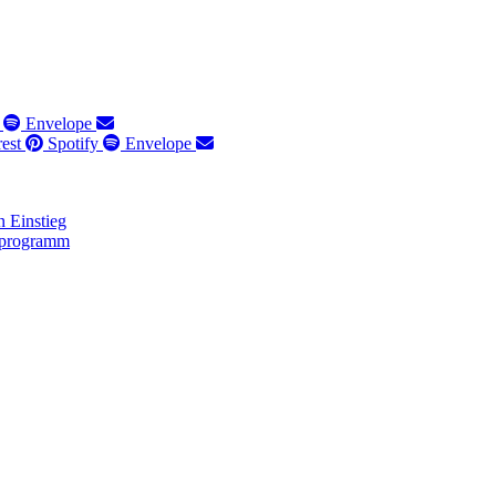
Envelope
rest
Spotify
Envelope
 Einstieg
lprogramm