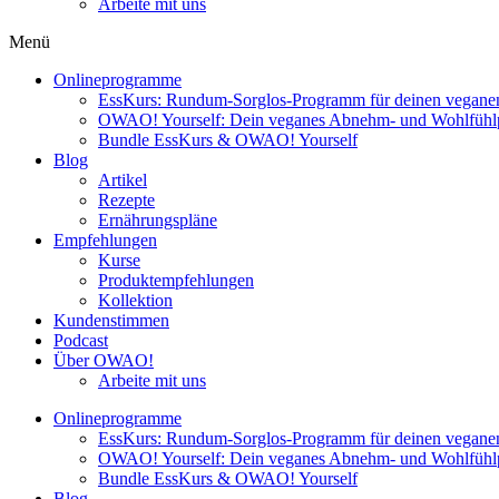
Arbeite mit uns
Menü
Onlineprogramme
EssKurs: Rundum-Sorglos-Programm für deinen veganen
OWAO! Yourself: Dein veganes Abnehm- und Wohlfüh
Bundle EssKurs & OWAO! Yourself
Blog
Artikel
Rezepte
Ernährungspläne
Empfehlungen
Kurse
Produktempfehlungen
Kollektion
Kundenstimmen
Podcast
Über OWAO!
Arbeite mit uns
Onlineprogramme
EssKurs: Rundum-Sorglos-Programm für deinen veganen
OWAO! Yourself: Dein veganes Abnehm- und Wohlfüh
Bundle EssKurs & OWAO! Yourself
Blog