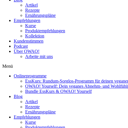
Artikel
Rezepte
Ernährungspläne
Empfehlungen
Kurse
Produktempfehlungen
Kollektion
Kundenstimmen
Podcast
Über OWAO!
Arbeite mit uns
Menü
Onlineprogramme
EssKurs: Rundum-Sorglos-Programm für deinen veganen
OWAO! Yourself: Dein veganes Abnehm- und Wohlfüh
Bundle EssKurs & OWAO! Yourself
Blog
Artikel
Rezepte
Ernährungspläne
Empfehlungen
Kurse
Produktempfehlungen