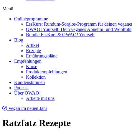
Menü
Onlineprogramme
EssKurs: Rundum-Sorglos-Programm für deinen veganen
OWAO! Yourself: Dein veganes Abnehm- und Wohlfüh
Bundle EssKurs & OWAO! Yourself
Blog
Artikel
Rezepte
Ernährungspläne
Empfehlungen
Kurse
Produktempfehlungen
Kollektion
Kundenstimmen
Podcast
Über OWAO!
Arbeite mit uns
Vegan im neuen Jahr
Ratzfatz Rezepte