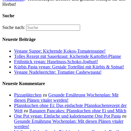
Herbst!
Suche
Suche nach:
Neueste Beiträge
Vegane Suppe: Kichernde Kokos-Tomatensuppe!
Tolles Rezept mit Sauerkraut: Kichernde Kartoffel-Pfanne
Frühstück vegan: Haselnuss-Schoko-Joghurt!
Kürbis Pasta vegan: Geniale Tortellini mit Kürbis & Spinat!
Vegane Nudelgerichte: Tomatige Cashewpasta!
Neueste Kommentare
Pizzaplätzchen
zu
Gesunde Ernährung Wochenplan: Mit
diesen Plänen vitaler werden!
Pfannkuchen ohne Ei: Das einfachste Pfannkuchenrezept der
Welt
zu
Bananen Pancakes: Pfannkuchen ohne Ei und Milch
One Pot vegan: Einfache und kalorienarme One Pot Pasta
zu
Gesunde Ernährung Wochenplan: Mit diesen Plänen vitaler
werden!