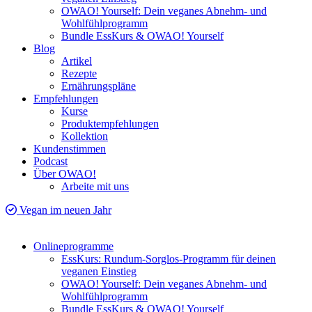
OWAO! Yourself: Dein veganes Abnehm- und
Wohlfühlprogramm
Bundle EssKurs & OWAO! Yourself
Blog
Artikel
Rezepte
Ernährungspläne
Empfehlungen
Kurse
Produktempfehlungen
Kollektion
Kundenstimmen
Podcast
Über OWAO!
Arbeite mit uns
Vegan im neuen Jahr
Onlineprogramme
EssKurs: Rundum-Sorglos-Programm für deinen
veganen Einstieg
OWAO! Yourself: Dein veganes Abnehm- und
Wohlfühlprogramm
Bundle EssKurs & OWAO! Yourself