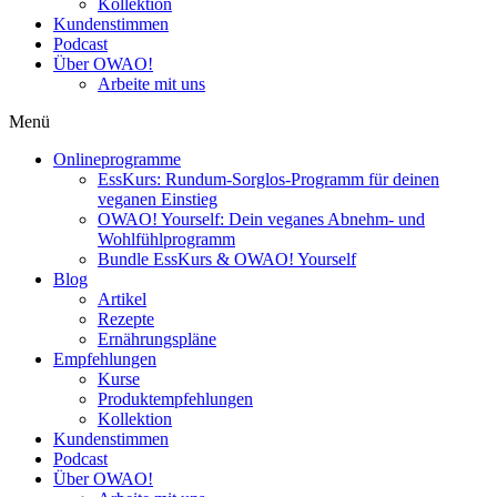
Kollektion
Kundenstimmen
Podcast
Über OWAO!
Arbeite mit uns
Menü
Onlineprogramme
EssKurs: Rundum-Sorglos-Programm für deinen
veganen Einstieg
OWAO! Yourself: Dein veganes Abnehm- und
Wohlfühlprogramm
Bundle EssKurs & OWAO! Yourself
Blog
Artikel
Rezepte
Ernährungspläne
Empfehlungen
Kurse
Produktempfehlungen
Kollektion
Kundenstimmen
Podcast
Über OWAO!