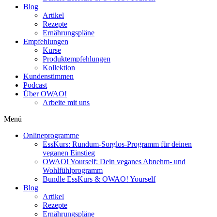
Blog
Artikel
Rezepte
Ernährungspläne
Empfehlungen
Kurse
Produktempfehlungen
Kollektion
Kundenstimmen
Podcast
Über OWAO!
Arbeite mit uns
Menü
Onlineprogramme
EssKurs: Rundum-Sorglos-Programm für deinen
veganen Einstieg
OWAO! Yourself: Dein veganes Abnehm- und
Wohlfühlprogramm
Bundle EssKurs & OWAO! Yourself
Blog
Artikel
Rezepte
Ernährungspläne