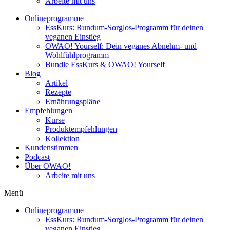
Arbeite mit uns
Onlineprogramme
EssKurs: Rundum-Sorglos-Programm für deinen
veganen Einstieg
OWAO! Yourself: Dein veganes Abnehm- und
Wohlfühlprogramm
Bundle EssKurs & OWAO! Yourself
Blog
Artikel
Rezepte
Ernährungspläne
Empfehlungen
Kurse
Produktempfehlungen
Kollektion
Kundenstimmen
Podcast
Über OWAO!
Arbeite mit uns
Menü
Onlineprogramme
EssKurs: Rundum-Sorglos-Programm für deinen
veganen Einstieg