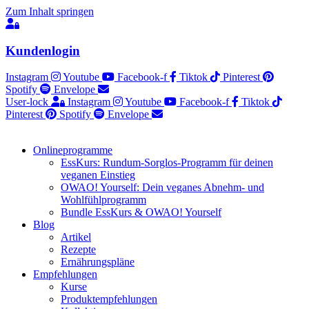
Zum Inhalt springen
Kundenlogin
Instagram
Youtube
Facebook-f
Tiktok
Pinterest
Spotify
Envelope
User-lock
Instagram
Youtube
Facebook-f
Tiktok
Pinterest
Spotify
Envelope
Onlineprogramme
EssKurs: Rundum-Sorglos-Programm für deinen
veganen Einstieg
OWAO! Yourself: Dein veganes Abnehm- und
Wohlfühlprogramm
Bundle EssKurs & OWAO! Yourself
Blog
Artikel
Rezepte
Ernährungspläne
Empfehlungen
Kurse
Produktempfehlungen