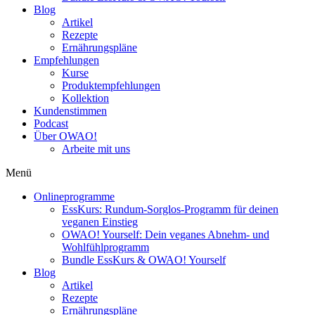
Blog
Artikel
Rezepte
Ernährungspläne
Empfehlungen
Kurse
Produktempfehlungen
Kollektion
Kundenstimmen
Podcast
Über OWAO!
Arbeite mit uns
Menü
Onlineprogramme
EssKurs: Rundum-Sorglos-Programm für deinen
veganen Einstieg
OWAO! Yourself: Dein veganes Abnehm- und
Wohlfühlprogramm
Bundle EssKurs & OWAO! Yourself
Blog
Artikel
Rezepte
Ernährungspläne