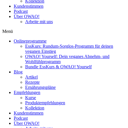
Kollektion
Kundenstimmen
Podcast
Über OWAO!
Arbeite mit uns
Menü
Onlineprogramme
EssKurs: Rundum-Sorglos-Programm für deinen
veganen Einstieg
OWAO! Yourself: Dein veganes Abnehm- und
Wohlfühlprogramm
Bundle EssKurs & OWAO! Yourself
Blog
Artikel
Rezepte
Ernährungspläne
Empfehlungen
Kurse
Produktempfehlungen
Kollektion
Kundenstimmen
Podcast
Über OWAO!