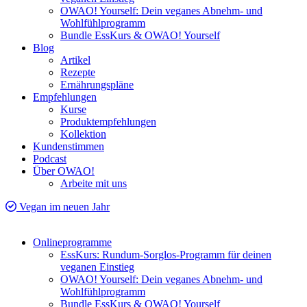
OWAO! Yourself: Dein veganes Abnehm- und
Wohlfühlprogramm
Bundle EssKurs & OWAO! Yourself
Blog
Artikel
Rezepte
Ernährungspläne
Empfehlungen
Kurse
Produktempfehlungen
Kollektion
Kundenstimmen
Podcast
Über OWAO!
Arbeite mit uns
Vegan im neuen Jahr
Onlineprogramme
EssKurs: Rundum-Sorglos-Programm für deinen
veganen Einstieg
OWAO! Yourself: Dein veganes Abnehm- und
Wohlfühlprogramm
Bundle EssKurs & OWAO! Yourself