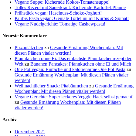
Vegane Suppe: Kichernde Kokos-Tomatensuppe!
Tolles Rezept mit Sauerkraut: Kichernde Kartoffel-Pfanne
Frühstück vegan: Haselnuss-Schoko-Joghurt!
Kürbis Pasta vegan: Geniale Tortellini mit Kürbis & Spinat!
Vegane Nudelgerichte: Tomatige Cashewpasta!
Neueste Kommentare
Pizzaplätzchen
zu
Gesunde Ernährung Wochenplan: Mit
diesen Plänen vitaler werden!
Pfannkuchen ohne Ei: Das einfachste Pfannkuchenrezept der
Welt
zu
Bananen Pancakes: Pfannkuchen ohne Ei und Milch
One Pot vegan: Einfache und kalorienarme One Pot Pasta
zu
Gesunde Ernährung Wochenplan: Mit diesen Plänen vitaler
werden!
Weihnachtlicher Snack: Pitabäumchen
zu
Gesunde Ernährung
Wochenplan: Mit diesen Plänen vitaler werden!
Vegane Gerichte: Super leckeres Veggie Hack selbst gemacht!
zu
Gesunde Ernährung Wochenplan: Mit diesen Plänen
vitaler werden!
Archiv
Dezember 2021