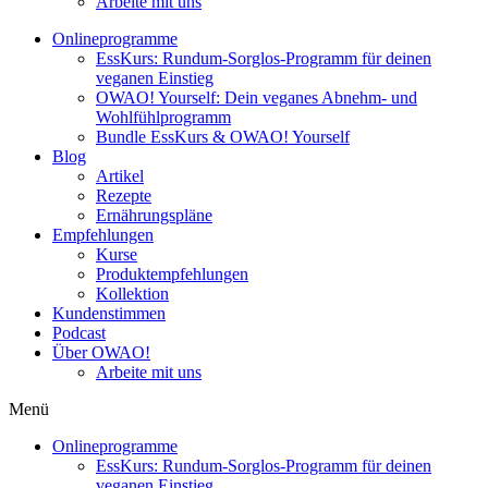
Arbeite mit uns
Onlineprogramme
EssKurs: Rundum-Sorglos-Programm für deinen
veganen Einstieg
OWAO! Yourself: Dein veganes Abnehm- und
Wohlfühlprogramm
Bundle EssKurs & OWAO! Yourself
Blog
Artikel
Rezepte
Ernährungspläne
Empfehlungen
Kurse
Produktempfehlungen
Kollektion
Kundenstimmen
Podcast
Über OWAO!
Arbeite mit uns
Menü
Onlineprogramme
EssKurs: Rundum-Sorglos-Programm für deinen
veganen Einstieg