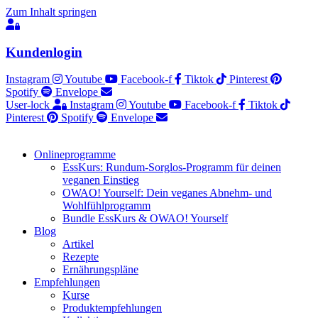
Zum Inhalt springen
Kundenlogin
Instagram
Youtube
Facebook-f
Tiktok
Pinterest
Spotify
Envelope
User-lock
Instagram
Youtube
Facebook-f
Tiktok
Pinterest
Spotify
Envelope
Onlineprogramme
EssKurs: Rundum-Sorglos-Programm für deinen
veganen Einstieg
OWAO! Yourself: Dein veganes Abnehm- und
Wohlfühlprogramm
Bundle EssKurs & OWAO! Yourself
Blog
Artikel
Rezepte
Ernährungspläne
Empfehlungen
Kurse
Produktempfehlungen