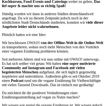
Kochkursen, Food Events und Caterings
weiter zu geben.
Das
lief super & machte uns so richtig Spaß!
Ständig wurden wir dann in anderen Städten deutschlandweit
angefragt. Da wir zu diesem Zeitpunkt jedoch noch in der
nördlichsten Stadt Deutschlands studierten, konnten wir
viele dieser
Angebote leider nicht wahrnehmen
.
Plötzlich hatten wir eine Idee:
Wir beschlossen OWAO!
von der Offline-Welt in die Online-Welt
zu transportieren, sodass noch mehr Menschen von den Vorteilen
einer veganen Ernährung profitieren können.
Seit mehreren Jahren sind wir nun online mit OWAO! unterwegs.
Es hat sich seither viel getan: Wir haben
eine super motivierte
Community auf Instagram und Facebook mit vielen
begeisterten Menschen
aufgebaut, die sich täglich gegenseitig
inspirieren und unterstützen. Außerdem gibt es seit Oktober 2019
einen
Podcast
rund um die vegane Ernährung für Vielbeschäftigte
mit vielen Tausend Downloads. Das ist einfach nur großartig!
Du möchtest dir die positiven Veränderungen einer
Ernährungsumstellung auf vegan zu Nutze machen?
Wir wissen wie genial die vegane Ernährung ist. Wir wissen jedoch