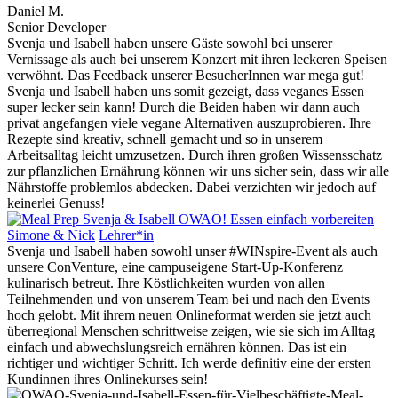
Daniel M.
Senior Developer
Svenja und Isabell haben unsere Gäste sowohl bei unserer
Vernissage als auch bei unserem Konzert mit ihren leckeren Speisen
verwöhnt. Das Feedback unserer BesucherInnen war mega gut!
Svenja und Isabell haben uns somit gezeigt, dass veganes Essen
super lecker sein kann! Durch die Beiden haben wir dann auch
privat angefangen viele vegane Alternativen auszuprobieren. Ihre
Rezepte sind kreativ, schnell gemacht und so in unserem
Arbeitsalltag leicht umzusetzen. Durch ihren großen Wissensschatz
zur pflanzlichen Ernährung können wir uns sicher sein, dass wir alle
Nährstoffe problemlos abdecken. Dabei verzichten wir jedoch auf
keinerlei Genuss!
Simone & Nick
Lehrer*in
Svenja und Isabell haben sowohl unser #WINspire-Event als auch
unsere ConVenture, eine campuseigene Start-Up-Konferenz
kulinarisch betreut. Ihre Köstlichkeiten wurden von allen
Teilnehmenden und von unserem Team bei und nach den Events
hoch gelobt. Mit ihrem neuen Onlineformat werden sie jetzt auch
überregional Menschen schrittweise zeigen, wie sie sich im Alltag
einfach und abwechslungsreich ernähren können. Das ist ein
richtiger und wichtiger Schritt. Ich werde definitiv eine der ersten
Kundinnen ihres Onlinekurses sein!