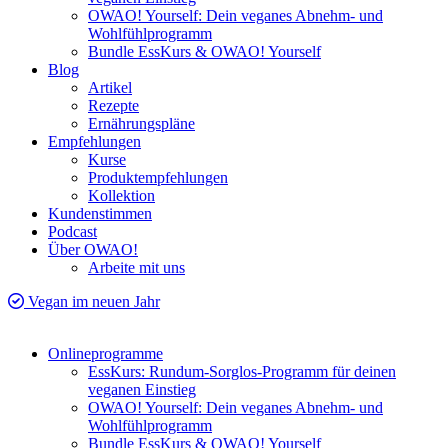
OWAO! Yourself: Dein veganes Abnehm- und
Wohlfühlprogramm
Bundle EssKurs & OWAO! Yourself
Blog
Artikel
Rezepte
Ernährungspläne
Empfehlungen
Kurse
Produktempfehlungen
Kollektion
Kundenstimmen
Podcast
Über OWAO!
Arbeite mit uns
Vegan im neuen Jahr
Onlineprogramme
EssKurs: Rundum-Sorglos-Programm für deinen
veganen Einstieg
OWAO! Yourself: Dein veganes Abnehm- und
Wohlfühlprogramm
Bundle EssKurs & OWAO! Yourself