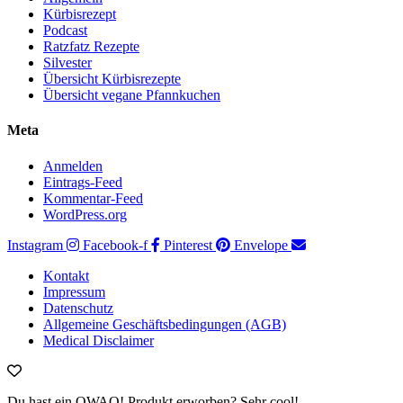
Kürbisrezept
Podcast
Ratzfatz Rezepte
Silvester
Übersicht Kürbisrezepte
Übersicht vegane Pfannkuchen
Meta
Anmelden
Eintrags-Feed
Kommentar-Feed
WordPress.org
Instagram
Facebook-f
Pinterest
Envelope
Kontakt
Impressum
Datenschutz
Allgemeine Geschäftsbedingungen (AGB)
Medical Disclaimer
Du hast ein OWAO! Produkt erworben? Sehr cool!