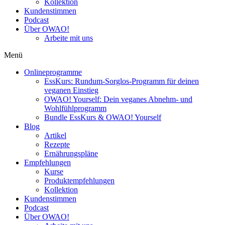
Kollektion
Kundenstimmen
Podcast
Über OWAO!
Arbeite mit uns
Menü
Onlineprogramme
EssKurs: Rundum-Sorglos-Programm für deinen
veganen Einstieg
OWAO! Yourself: Dein veganes Abnehm- und
Wohlfühlprogramm
Bundle EssKurs & OWAO! Yourself
Blog
Artikel
Rezepte
Ernährungspläne
Empfehlungen
Kurse
Produktempfehlungen
Kollektion
Kundenstimmen
Podcast
Über OWAO!