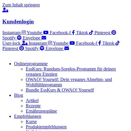
Zum Inhalt springen
Kundenlogin
Instagram
Youtube
Facebook-f
Tiktok
Pinterest
Spotify
Envelope
User-lock
Instagram
Youtube
Facebook-f
Tiktok
Pinterest
Spotify
Envelope
Onlineprogramme
EssKurs: Rundum-Sorglos-Programm für deinen
veganen Einstieg
OWAO! Yourself: Dein veganes Abnehm- und
Wohlfühlprogramm
Bundle EssKurs & OWAO! Yourself
Blog
Artikel
Rezepte
Ernährungspläne
Empfehlungen
Kurse
Produktempfehlungen