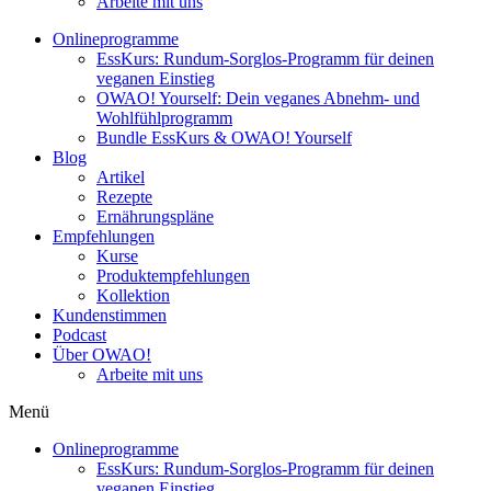
Arbeite mit uns
Onlineprogramme
EssKurs: Rundum-Sorglos-Programm für deinen
veganen Einstieg
OWAO! Yourself: Dein veganes Abnehm- und
Wohlfühlprogramm
Bundle EssKurs & OWAO! Yourself
Blog
Artikel
Rezepte
Ernährungspläne
Empfehlungen
Kurse
Produktempfehlungen
Kollektion
Kundenstimmen
Podcast
Über OWAO!
Arbeite mit uns
Menü
Onlineprogramme
EssKurs: Rundum-Sorglos-Programm für deinen
veganen Einstieg