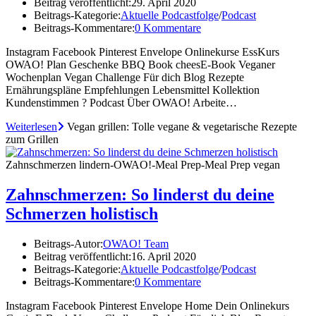
Beitrag veröffentlicht:
29. April 2020
Beitrags-Kategorie:
Aktuelle Podcastfolge
/
Podcast
Beitrags-Kommentare:
0 Kommentare
Instagram Facebook Pinterest Envelope Onlinekurse EssKurs
OWAO! Plan Geschenke BBQ Book cheesE-Book Veganer
Wochenplan Vegan Challenge Für dich Blog Rezepte
Ernährungspläne Empfehlungen Lebensmittel Kollektion
Kundenstimmen ?️ Podcast Über OWAO! Arbeite…
Weiterlesen
Vegan grillen: Tolle vegane & vegetarische Rezepte
zum Grillen
Zahnschmerzen lindern-OWAO!-Meal Prep-Meal Prep vegan
Zahnschmerzen: So linderst du deine
Schmerzen holistisch
Beitrags-Autor:
OWAO! Team
Beitrag veröffentlicht:
16. April 2020
Beitrags-Kategorie:
Aktuelle Podcastfolge
/
Podcast
Beitrags-Kommentare:
0 Kommentare
Instagram Facebook Pinterest Envelope Home Dein Onlinekurs