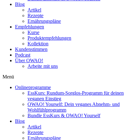
Blog
Artikel
Rezepte
Ernährungspläne
Empfehlungen
Kurse
Produktempfehlungen
Kollektion
Kundenstimmen
Podcast
Über OWAO!
Arbeite mit uns
Menü
Onlineprogramme
EssKurs: Rundum-Sorglos-Programm für deinen
veganen Einstieg
OWAO! Yourself: Dein veganes Abnehm- und
Wohlfühlprogramm
Bundle EssKurs & OWAO! Yourself
Blog
Artikel
Rezepte
Ernährungspläne