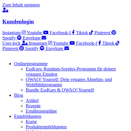
Zum Inhalt springen
Kundenlogin
Instagram
Youtube
Facebook-f
Tiktok
Pinterest
Spotify
Envelope
User-lock
Instagram
Youtube
Facebook-f
Tiktok
Pinterest
Spotify
Envelope
Onlineprogramme
EssKurs: Rundum-Sorglos-Programm für deinen
veganen Einstieg
OWAO! Yourself: Dein veganes Abnehm- und
Wohlfühlprogramm
Bundle EssKurs & OWAO! Yourself
Blog
Artikel
Rezepte
Ernährungspläne
Empfehlungen
Kurse
Produktempfehlungen