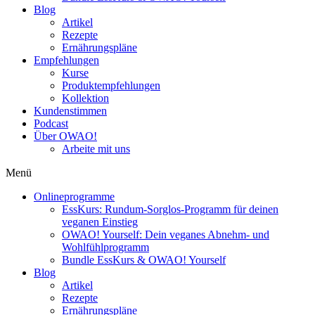
Blog
Artikel
Rezepte
Ernährungspläne
Empfehlungen
Kurse
Produktempfehlungen
Kollektion
Kundenstimmen
Podcast
Über OWAO!
Arbeite mit uns
Menü
Onlineprogramme
EssKurs: Rundum-Sorglos-Programm für deinen
veganen Einstieg
OWAO! Yourself: Dein veganes Abnehm- und
Wohlfühlprogramm
Bundle EssKurs & OWAO! Yourself
Blog
Artikel
Rezepte
Ernährungspläne