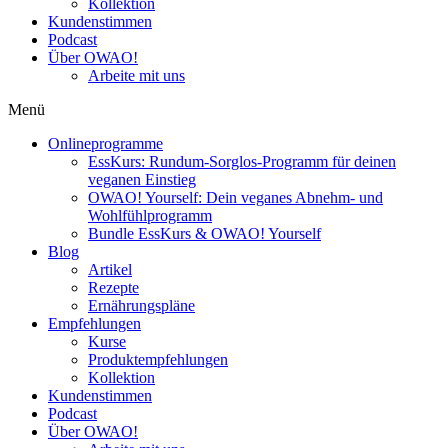
Kollektion
Kundenstimmen
Podcast
Über OWAO!
Arbeite mit uns
Menü
Onlineprogramme
EssKurs: Rundum-Sorglos-Programm für deinen
veganen Einstieg
OWAO! Yourself: Dein veganes Abnehm- und
Wohlfühlprogramm
Bundle EssKurs & OWAO! Yourself
Blog
Artikel
Rezepte
Ernährungspläne
Empfehlungen
Kurse
Produktempfehlungen
Kollektion
Kundenstimmen
Podcast
Über OWAO!