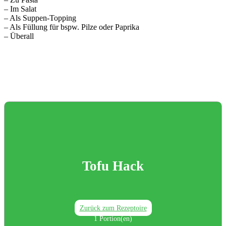
– Im Salat⁣⁣
– Als Suppen-Topping⁣⁣
– Als Füllung für bspw. Pilze oder Paprika⁣⁣
– Überall⁣⁣⁣⁣⁣⁣
Tofu Hack
Zurück zum Rezeptoire
1
Portion(en)