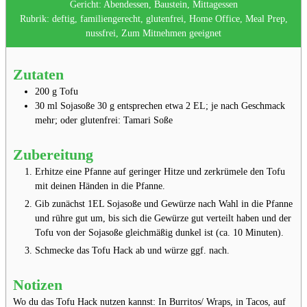
Gericht:
Abendessen, Baustein, Mittagessen
Rubrik:
deftig, familiengerecht, glutenfrei, Home Office, Meal Prep,
nussfrei, Zum Mitnehmen geeignet
Zutaten
200
g
Tofu
30
ml
Sojasoße⁣
30 g entsprechen etwa 2 EL; je nach Geschmack⁣
mehr; oder glutenfrei: Tamari Soße
Zubereitung
Erhitze eine Pfanne auf geringer Hitze und zerkrümele den Tofu
mit deinen Händen in die Pfanne.⁣⁣
Gib zunächst 1EL Sojasoße und Gewürze nach Wahl in die Pfanne
und rühre gut um, bis sich die Gewürze gut verteilt haben und der
Tofu von der Sojasoße gleichmäßig dunkel ist (ca. 10 Minuten)⁣⁣.
Schmecke das Tofu Hack ab und würze ggf. nach⁣⁣.
Notizen
Wo du das Tofu Hack nutzen kannst:⁣⁣ In Burritos/ Wraps⁣⁣, in Tacos⁣⁣, auf