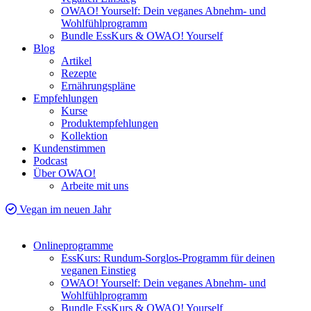
OWAO! Yourself: Dein veganes Abnehm- und
Wohlfühlprogramm
Bundle EssKurs & OWAO! Yourself
Blog
Artikel
Rezepte
Ernährungspläne
Empfehlungen
Kurse
Produktempfehlungen
Kollektion
Kundenstimmen
Podcast
Über OWAO!
Arbeite mit uns
Vegan im neuen Jahr
Onlineprogramme
EssKurs: Rundum-Sorglos-Programm für deinen
veganen Einstieg
OWAO! Yourself: Dein veganes Abnehm- und
Wohlfühlprogramm
Bundle EssKurs & OWAO! Yourself