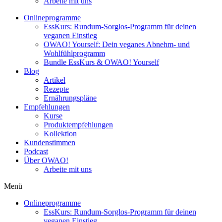
Arbeite mit uns
Onlineprogramme
EssKurs: Rundum-Sorglos-Programm für deinen
veganen Einstieg
OWAO! Yourself: Dein veganes Abnehm- und
Wohlfühlprogramm
Bundle EssKurs & OWAO! Yourself
Blog
Artikel
Rezepte
Ernährungspläne
Empfehlungen
Kurse
Produktempfehlungen
Kollektion
Kundenstimmen
Podcast
Über OWAO!
Arbeite mit uns
Menü
Onlineprogramme
EssKurs: Rundum-Sorglos-Programm für deinen
veganen Einstieg