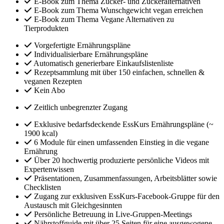
E-Book zum Thema Zucker- und Zuckeralternativen
E-Book zum Thema Wunschgewicht vegan erreichen
E-Book zum Thema Vegane Alternativen zu
Tierprodukten
Vorgefertigte Ernährungspläne
Individualisierbare Ernährungspläne
Automatisch generierbare Einkaufslistenliste
Rezeptsammlung mit über 150 einfachen, schnellen &
veganen Rezepten
Kein Abo
Zeitlich unbegrenzter Zugang
Exklusive bedarfsdeckende EssKurs Ernährungspläne (~
1900 kcal)
6 Module für einen umfassenden Einstieg in die vegane
Ernährung
Über 20 hochwertig produzierte persönliche Videos mit
Expertenwissen
Präsentationen, Zusammenfassungen, Arbeitsblätter sowie
Checklisten
Zugang zur exklusiven EssKurs-Facebook-Gruppe für den
Austausch mit Gleichgesinnten
Persönliche Betreuung in Live-Gruppen-Meetings
Nährstoffguide mit über 25 Seiten für eine ausgewogene