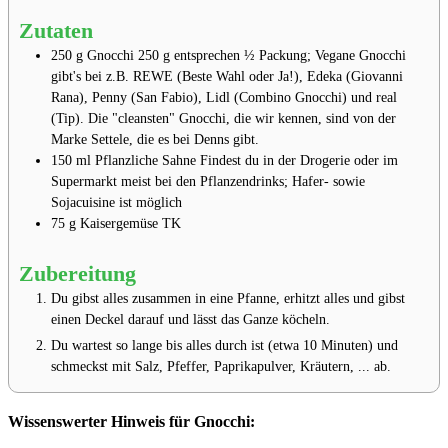
Zutaten
250
g
Gnocchi
250 g entsprechen ½ Packung; Vegane Gnocchi
gibt's bei z.B. REWE (Beste Wahl oder Ja!), Edeka (Giovanni
Rana), Penny (San Fabio), Lidl (Combino Gnocchi) und real
(Tip). Die "cleansten" Gnocchi, die wir kennen, sind von der
Marke Settele, die es bei Denns gibt.
150
ml
Pflanzliche Sahne
Findest du in der Drogerie oder im
Supermarkt meist bei den Pflanzendrinks; Hafer- sowie
Sojacuisine ist möglich
75
g
Kaisergemüse
TK
Zubereitung
Du gibst alles zusammen in eine Pfanne, erhitzt alles und gibst
einen Deckel darauf und lässt das Ganze köcheln⁣⁣⁣.
Du wartest so lange bis alles durch ist (etwa 10 Minuten)⁣⁣⁣ und
schmeckst mit Salz, Pfeffer, Paprikapulver, Kräutern, ... ab.
Wissenswerter Hinweis für Gnocchi: