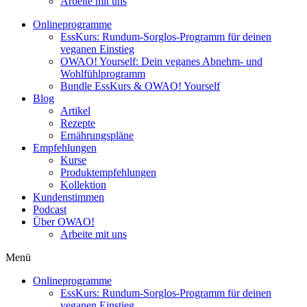
Arbeite mit uns
Onlineprogramme
EssKurs: Rundum-Sorglos-Programm für deinen
veganen Einstieg
OWAO! Yourself: Dein veganes Abnehm- und
Wohlfühlprogramm
Bundle EssKurs & OWAO! Yourself
Blog
Artikel
Rezepte
Ernährungspläne
Empfehlungen
Kurse
Produktempfehlungen
Kollektion
Kundenstimmen
Podcast
Über OWAO!
Arbeite mit uns
Menü
Onlineprogramme
EssKurs: Rundum-Sorglos-Programm für deinen
veganen Einstieg