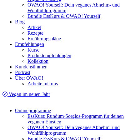
OWAO! Yourself: Dein veganes Abnehm- und
Wohlfühlprogramm
Bundle EssKurs & OWAO! Yourself
Blog
Artikel
Rezepte
Ernährungspläne
Empfehlungen
Kurse
Produktempfehlungen
Kollektion
Kundenstimmen
Podcast
Über OWAO!
Arbeite mit uns
Vegan im neuen Jahr
Onlineprogramme
EssKurs: Rundum-Sorglos-Programm für deinen
veganen Einstieg
OWAO! Yourself: Dein veganes Abnehm- und
Wohlfühlprogramm
Bundle EssKurs & OWAO! Yourself