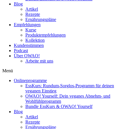
Blog
Artikel
Rezepte
Ernährungspläne
Empfehlungen
Kurse
Produktempfehlungen
Kollektion
Kundenstimmen
Podcast
Über OWAO!
Arbeite mit uns
Menü
Onlineprogramme
EssKurs: Rundum-Sorglos-Programm für deinen
veganen Einstieg
OWAO! Yourself: Dein veganes Abnehm- und
Wohlfühlprogramm
Bundle EssKurs & OWAO! Yourself
Blog
Artikel
Rezepte
Ernährungspläne