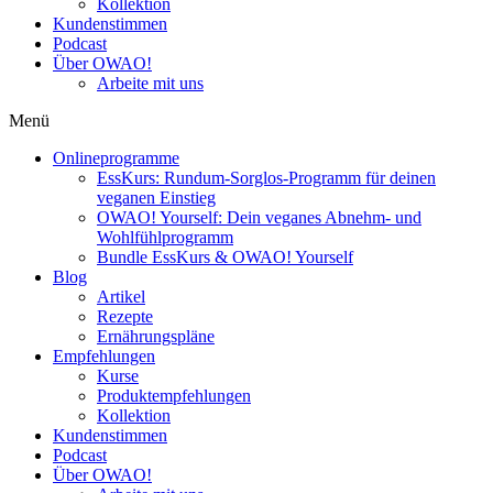
Kollektion
Kundenstimmen
Podcast
Über OWAO!
Arbeite mit uns
Menü
Onlineprogramme
EssKurs: Rundum-Sorglos-Programm für deinen
veganen Einstieg
OWAO! Yourself: Dein veganes Abnehm- und
Wohlfühlprogramm
Bundle EssKurs & OWAO! Yourself
Blog
Artikel
Rezepte
Ernährungspläne
Empfehlungen
Kurse
Produktempfehlungen
Kollektion
Kundenstimmen
Podcast
Über OWAO!