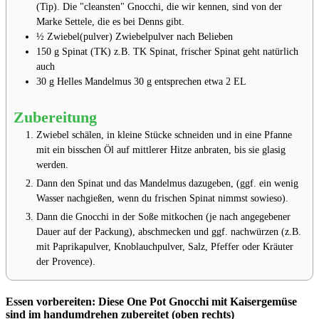
(Tip). Die "cleansten" Gnocchi, die wir kennen, sind von der
Marke Settele, die es bei Denns gibt.
½
Zwiebel(pulver)
Zwiebelpulver nach Belieben
150
g
Spinat (TK)
z.B. TK⁣⁣⁣ Spinat, frischer Spinat geht natürlich
auch
30
g
Helles Mandelmus⁣⁣⁣
30 g entsprechen etwa 2 EL
Zubereitung
Zwiebel schälen, in kleine Stücke schneiden und in eine Pfanne
mit ein bisschen Öl auf mittlerer Hitze anbraten, bis sie glasig
werden.⁣⁣⁣
Dann den Spinat und das Mandelmus dazugeben, (ggf. ein wenig
Wasser nachgießen, wenn du frischen Spinat nimmst sowieso)⁣⁣⁣.
Dann die Gnocchi in der Soße mitkochen (je nach angegebener
Dauer auf der Packung), abschmecken und ggf. nachwürzen (z.B.
mit Paprikapulver, Knoblauchpulver, Salz, Pfeffer oder Kräuter
der Provence).
Essen vorbereiten: Diese One Pot Gnocchi mit Kaisergemüse
sind im handumdrehen zubereitet (oben rechts)