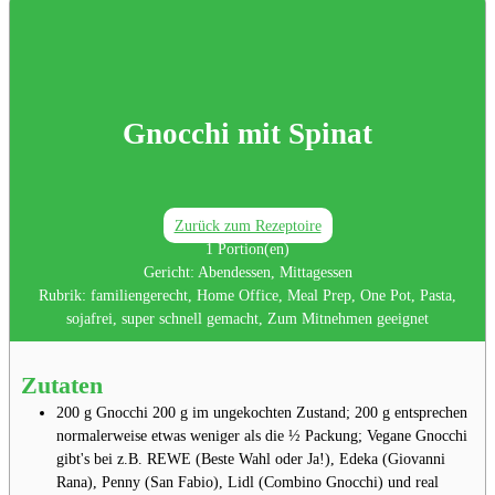
Gnocchi mit Spinat
Zurück zum Rezeptoire
1
Portion(en)
Gericht:
Abendessen, Mittagessen
Rubrik:
familiengerecht, Home Office, Meal Prep, One Pot, Pasta,
sojafrei, super schnell gemacht, Zum Mitnehmen geeignet
Zutaten
200
g
Gnocchi⁣⁣⁣
200 g im ungekochten Zustand; 200 g entsprechen
normalerweise etwas weniger als die ½ Packung; Vegane Gnocchi
gibt's bei z.B. REWE (Beste Wahl oder Ja!), Edeka (Giovanni
Rana), Penny (San Fabio), Lidl (Combino Gnocchi) und real