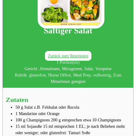
Saftiger Salat
Zurück zum Rezeptoire
1
Portion(en)
Gericht:
Abendessen, Mittagessen, Salat, Vorspeise
Rubrik:
glutenfrei, Home Office, Meal Prep, vollwertig, Zum
Mitnehmen geeignet
Zutaten
50
g
Salat
z.B. Feldsalat oder Rucola
1
Mandarine
oder Orange
100
g
Champignons
200 g entsprechen etwa 10 Champignons
15
ml
Sojasoße
15 ml entsprechen 1 EL; je nach Belieben mehr
oder weniger; oder glutenfrei: Tamari Soße