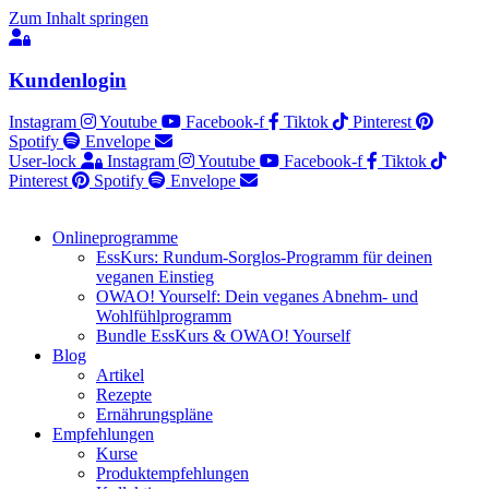
Zum Inhalt springen
Kundenlogin
Instagram
Youtube
Facebook-f
Tiktok
Pinterest
Spotify
Envelope
User-lock
Instagram
Youtube
Facebook-f
Tiktok
Pinterest
Spotify
Envelope
Onlineprogramme
EssKurs: Rundum-Sorglos-Programm für deinen
veganen Einstieg
OWAO! Yourself: Dein veganes Abnehm- und
Wohlfühlprogramm
Bundle EssKurs & OWAO! Yourself
Blog
Artikel
Rezepte
Ernährungspläne
Empfehlungen
Kurse
Produktempfehlungen