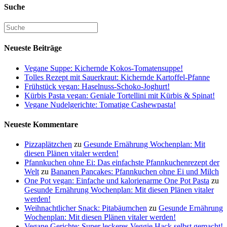
Suche
Neueste Beiträge
Vegane Suppe: Kichernde Kokos-Tomatensuppe!
Tolles Rezept mit Sauerkraut: Kichernde Kartoffel-Pfanne
Frühstück vegan: Haselnuss-Schoko-Joghurt!
Kürbis Pasta vegan: Geniale Tortellini mit Kürbis & Spinat!
Vegane Nudelgerichte: Tomatige Cashewpasta!
Neueste Kommentare
Pizzaplätzchen
zu
Gesunde Ernährung Wochenplan: Mit
diesen Plänen vitaler werden!
Pfannkuchen ohne Ei: Das einfachste Pfannkuchenrezept der
Welt
zu
Bananen Pancakes: Pfannkuchen ohne Ei und Milch
One Pot vegan: Einfache und kalorienarme One Pot Pasta
zu
Gesunde Ernährung Wochenplan: Mit diesen Plänen vitaler
werden!
Weihnachtlicher Snack: Pitabäumchen
zu
Gesunde Ernährung
Wochenplan: Mit diesen Plänen vitaler werden!
Vegane Gerichte: Super leckeres Veggie Hack selbst gemacht!