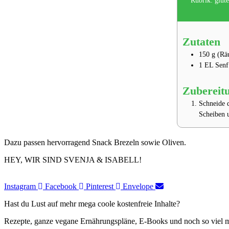
Rubrik:
glut
Zutaten
150
g
(Rä
1
EL
Senf
Zubereit
Schneide d
Scheiben u
Dazu passen hervorragend Snack Brezeln sowie Oliven.
HEY, WIR SIND SVENJA & ISABELL!​
Instagram
Facebook
Pinterest
Envelope
Hast du Lust auf mehr mega coole kostenfreie Inhalte?
Rezepte, ganze vegane Ernährungspläne, E-Books und noch so viel 