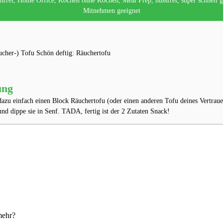
enfrei, Home Office, Kochen ohne Kochen, Meal Prep, nussfrei, super schnell
Mitnehmen geeignet
ucher-) Tofu
Schön deftig: Räuchertofu
ung
azu einfach einen Block Räuchertofu (oder einen anderen Tofu deines Vertraue
nd dippe sie in Senf. TADA, fertig ist der 2 Zutaten Snack! ⁣⁣
mehr?