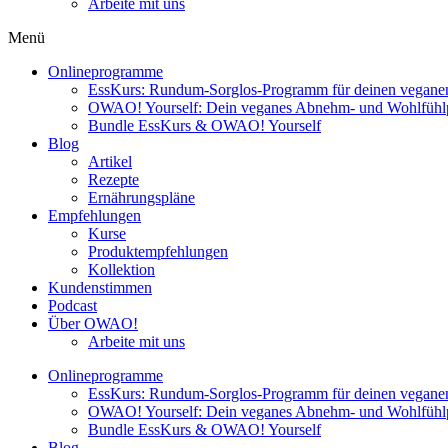
Arbeite mit uns
Menü
Onlineprogramme
EssKurs: Rundum-Sorglos-Programm für deinen veganen
OWAO! Yourself: Dein veganes Abnehm- und Wohlfüh
Bundle EssKurs & OWAO! Yourself
Blog
Artikel
Rezepte
Ernährungspläne
Empfehlungen
Kurse
Produktempfehlungen
Kollektion
Kundenstimmen
Podcast
Über OWAO!
Arbeite mit uns
Onlineprogramme
EssKurs: Rundum-Sorglos-Programm für deinen veganen
OWAO! Yourself: Dein veganes Abnehm- und Wohlfüh
Bundle EssKurs & OWAO! Yourself
Blog