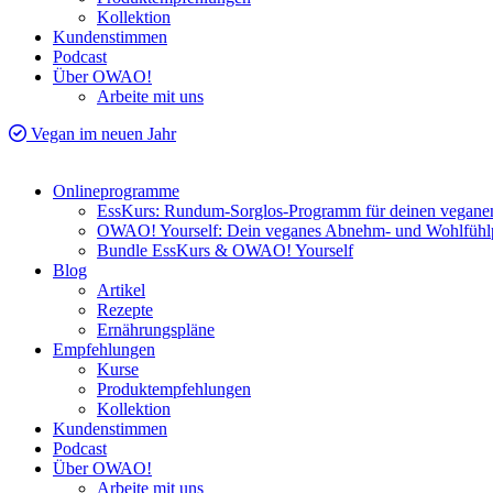
Kollektion
Kundenstimmen
Podcast
Über OWAO!
Arbeite mit uns
Vegan im neuen Jahr
Onlineprogramme
EssKurs: Rundum-Sorglos-Programm für deinen veganen
OWAO! Yourself: Dein veganes Abnehm- und Wohlfüh
Bundle EssKurs & OWAO! Yourself
Blog
Artikel
Rezepte
Ernährungspläne
Empfehlungen
Kurse
Produktempfehlungen
Kollektion
Kundenstimmen
Podcast
Über OWAO!
Arbeite mit uns