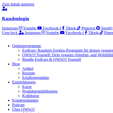
Zum Inhalt springen
Kundenlogin
Instagram
Youtube
Facebook-f
Tiktok
Pinterest
Spotify
User-lock
Instagram
Youtube
Facebook-f
Tiktok
Pinte
Onlineprogramme
EssKurs: Rundum-Sorglos-Programm für deinen veganen
OWAO! Yourself: Dein veganes Abnehm- und Wohlfüh
Bundle EssKurs & OWAO! Yourself
Blog
Artikel
Rezepte
Ernährungspläne
Empfehlungen
Kurse
Produktempfehlungen
Kollektion
Kundenstimmen
Podcast
Über OWAO!