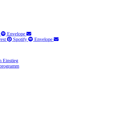
Envelope
rest
Spotify
Envelope
 Einstieg
lprogramm