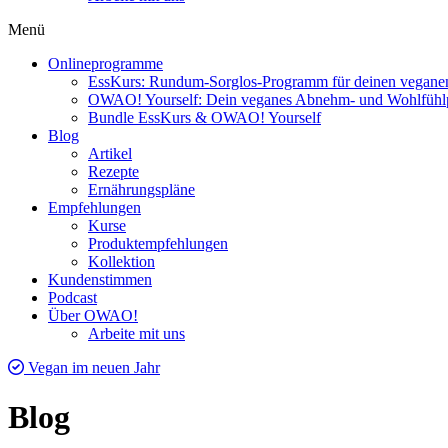
Menü
Onlineprogramme
EssKurs: Rundum-Sorglos-Programm für deinen veganen
OWAO! Yourself: Dein veganes Abnehm- und Wohlfüh
Bundle EssKurs & OWAO! Yourself
Blog
Artikel
Rezepte
Ernährungspläne
Empfehlungen
Kurse
Produktempfehlungen
Kollektion
Kundenstimmen
Podcast
Über OWAO!
Arbeite mit uns
Vegan im neuen Jahr
Blog