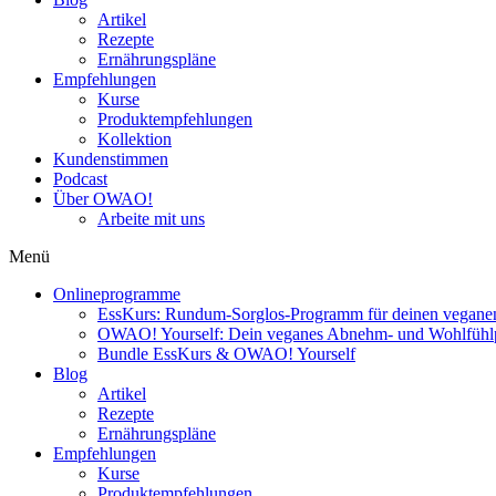
Artikel
Rezepte
Ernährungspläne
Empfehlungen
Kurse
Produktempfehlungen
Kollektion
Kundenstimmen
Podcast
Über OWAO!
Arbeite mit uns
Menü
Onlineprogramme
EssKurs: Rundum-Sorglos-Programm für deinen veganen
OWAO! Yourself: Dein veganes Abnehm- und Wohlfüh
Bundle EssKurs & OWAO! Yourself
Blog
Artikel
Rezepte
Ernährungspläne
Empfehlungen
Kurse
Produktempfehlungen