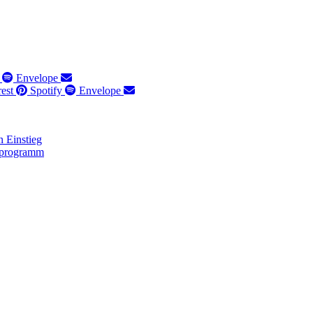
Envelope
rest
Spotify
Envelope
 Einstieg
lprogramm