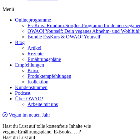
Menü
Onlineprogramme
EssKurs: Rundum-Sorglos-Programm für deinen veganen
OWAO! Yourself: Dein veganes Abnehm- und Wohlfüh
Bundle EssKurs & OWAO! Yourself
Blog
Artikel
Rezepte
Ernährungspläne
Empfehlungen
Kurse
Produktempfehlungen
Kollektion
Kundenstimmen
Podcast
Über OWAO!
Arbeite mit uns
Vegan im neuen Jahr
Hast du Lust auf tolle kostenfreie Inhalte wie
vegane Ernährungspläne, E-Books, …?
Hast du Lust auf