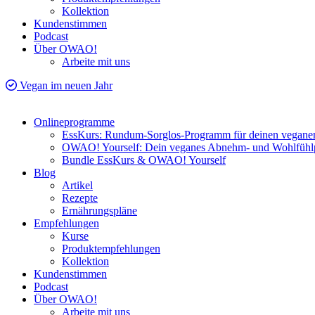
Kollektion
Kundenstimmen
Podcast
Über OWAO!
Arbeite mit uns
Vegan im neuen Jahr
Onlineprogramme
EssKurs: Rundum-Sorglos-Programm für deinen veganen
OWAO! Yourself: Dein veganes Abnehm- und Wohlfüh
Bundle EssKurs & OWAO! Yourself
Blog
Artikel
Rezepte
Ernährungspläne
Empfehlungen
Kurse
Produktempfehlungen
Kollektion
Kundenstimmen
Podcast
Über OWAO!
Arbeite mit uns