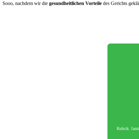
Sooo, nachdem wir die
gesundheitlichen Vorteile
des Gerichts geklä
Rubrik:
fami