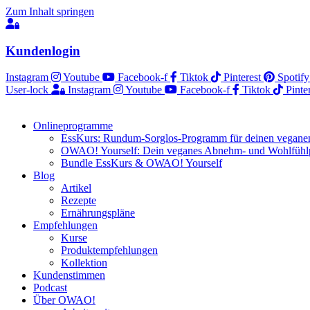
Zum Inhalt springen
Kundenlogin
Instagram
Youtube
Facebook-f
Tiktok
Pinterest
Spotify
User-lock
Instagram
Youtube
Facebook-f
Tiktok
Pinte
Onlineprogramme
EssKurs: Rundum-Sorglos-Programm für deinen veganen
OWAO! Yourself: Dein veganes Abnehm- und Wohlfüh
Bundle EssKurs & OWAO! Yourself
Blog
Artikel
Rezepte
Ernährungspläne
Empfehlungen
Kurse
Produktempfehlungen
Kollektion
Kundenstimmen
Podcast
Über OWAO!