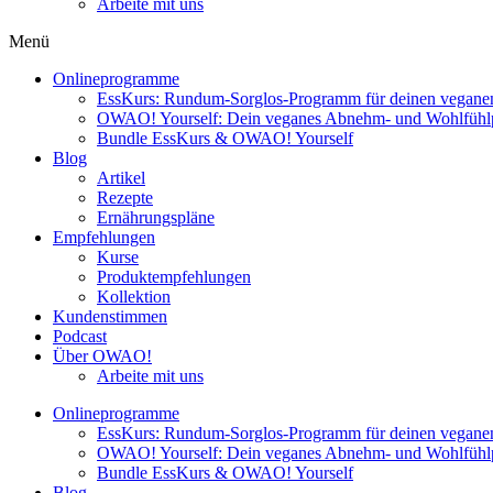
Arbeite mit uns
Menü
Onlineprogramme
EssKurs: Rundum-Sorglos-Programm für deinen veganen
OWAO! Yourself: Dein veganes Abnehm- und Wohlfüh
Bundle EssKurs & OWAO! Yourself
Blog
Artikel
Rezepte
Ernährungspläne
Empfehlungen
Kurse
Produktempfehlungen
Kollektion
Kundenstimmen
Podcast
Über OWAO!
Arbeite mit uns
Onlineprogramme
EssKurs: Rundum-Sorglos-Programm für deinen veganen
OWAO! Yourself: Dein veganes Abnehm- und Wohlfüh
Bundle EssKurs & OWAO! Yourself
Blog