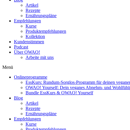
Artikel
Rezepte
Ernährungspläne
Empfehlungen
Kurse
Produktempfehlungen
Kollektion
Kundenstimmen
Podcast
Über OWAO!
Arbeite mit uns
Menü
Onlineprogramme
EssKurs: Rundum-Sorglos-Programm für deinen veganen
OWAO! Yourself: Dein veganes Abnehm- und Wohlfüh
Bundle EssKurs & OWAO! Yourself
Blog
Artikel
Rezepte
Ernährungspläne
Empfehlungen
Kurse
Produktempfehlungen