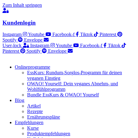
Zum Inhalt springen
Kundenlogin
Instagram
Youtube
Facebook-f
Tiktok
Pinterest
Spotify
Envelope
User-lock
Instagram
Youtube
Facebook-f
Tiktok
Pinterest
Spotify
Envelope
Onlineprogramme
EssKurs: Rundum-Sorglos-Programm für deinen
veganen Einstieg
OWAO! Yourself: Dein veganes Abnehm- und
Wohlfühlprogramm
Bundle EssKurs & OWAO! Yourself
Blog
Artikel
Rezepte
Ernährungspläne
Empfehlungen
Kurse
Produktempfehlungen