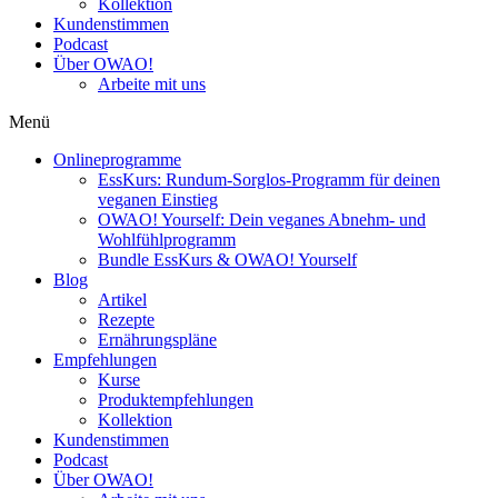
Kollektion
Kundenstimmen
Podcast
Über OWAO!
Arbeite mit uns
Menü
Onlineprogramme
EssKurs: Rundum-Sorglos-Programm für deinen
veganen Einstieg
OWAO! Yourself: Dein veganes Abnehm- und
Wohlfühlprogramm
Bundle EssKurs & OWAO! Yourself
Blog
Artikel
Rezepte
Ernährungspläne
Empfehlungen
Kurse
Produktempfehlungen
Kollektion
Kundenstimmen
Podcast
Über OWAO!