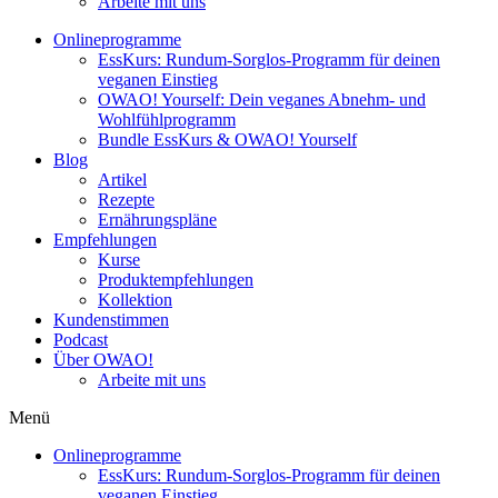
Arbeite mit uns
Onlineprogramme
EssKurs: Rundum-Sorglos-Programm für deinen
veganen Einstieg
OWAO! Yourself: Dein veganes Abnehm- und
Wohlfühlprogramm
Bundle EssKurs & OWAO! Yourself
Blog
Artikel
Rezepte
Ernährungspläne
Empfehlungen
Kurse
Produktempfehlungen
Kollektion
Kundenstimmen
Podcast
Über OWAO!
Arbeite mit uns
Menü
Onlineprogramme
EssKurs: Rundum-Sorglos-Programm für deinen
veganen Einstieg