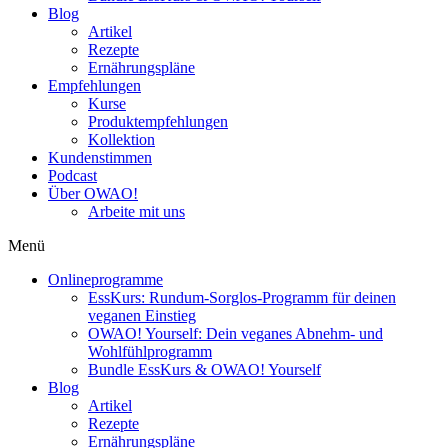
Blog
Artikel
Rezepte
Ernährungspläne
Empfehlungen
Kurse
Produktempfehlungen
Kollektion
Kundenstimmen
Podcast
Über OWAO!
Arbeite mit uns
Menü
Onlineprogramme
EssKurs: Rundum-Sorglos-Programm für deinen
veganen Einstieg
OWAO! Yourself: Dein veganes Abnehm- und
Wohlfühlprogramm
Bundle EssKurs & OWAO! Yourself
Blog
Artikel
Rezepte
Ernährungspläne