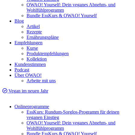
OWAO! Yourself: Dein veganes Abnehm- und
Wohlfühlprogramm
Bundle EssKurs & OWAO! Yourself
Blog
Artikel
Rezepte
Ernährungspläne
Empfehlungen
Kurse
Produktempfehlungen
Kollektion
Kundenstimmen
Podcast
Über OWAO!
Arbeite mit uns
Vegan im neuen Jahr
Onlineprogramme
EssKurs: Rundum-Sorglos-Programm für deinen
veganen Einstieg
OWAO! Yourself: Dein veganes Abnehm- und
Wohlfühlprogramm
Bundle EssKurs & OWAO! Yourself