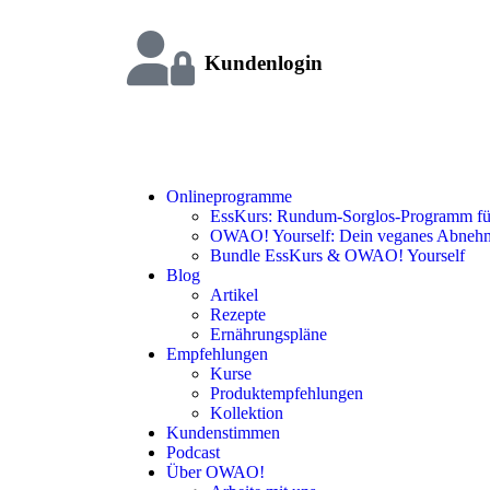
Kundenlogin
Onlineprogramme
EssKurs: Rundum-Sorglos-Programm für
OWAO! Yourself: Dein veganes Abneh
Bundle EssKurs & OWAO! Yourself
Blog
Artikel
Rezepte
Ernährungspläne
Empfehlungen
Kurse
Produktempfehlungen
Kollektion
Kundenstimmen
Podcast
Über OWAO!