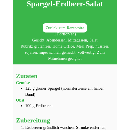
Spargel-Erdbeer-Salat
Zurück zum Rezeptoire
1
Portion(en)
Gericht:
Abendessen, Mittagessen, Salat
Rubrik:
glutenfrei, Home Office, Meal Prep, nussfrei,
sojafrei, super schnell gemacht, vollwertig, Zum
Mitnehmen geeignet
Zutaten
Gemüse
125
g
grüner Spargel
(normalerweise ein halber
Bund)
Obst
100
g
Erdbeeren
Zubereitung
Erdbeeren gründlich waschen, Strunke entfernen,