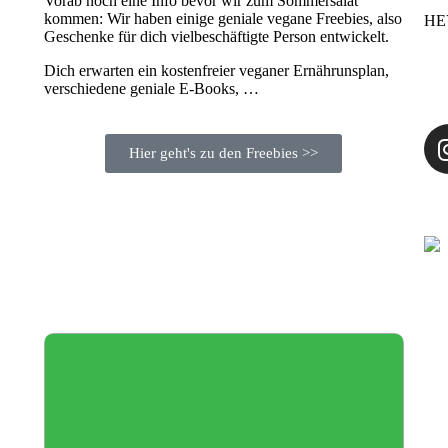
Vorab noch eine Info bevor wir zum Sommersalat
kommen: Wir haben einige geniale vegane Freebies, also
HE
Geschenke für dich vielbeschäftigte Person entwickelt.
Dich erwarten ein kostenfreier veganer Ernährunsplan,
verschiedene geniale E-Books, …
Hier geht's zu den Freebies >>