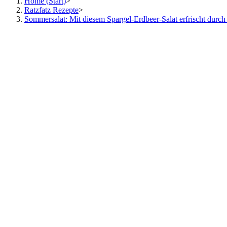
Home (Start)
>
Ratzfatz Rezepte
>
Sommersalat: Mit diesem Spargel-Erdbeer-Salat erfrischt dur