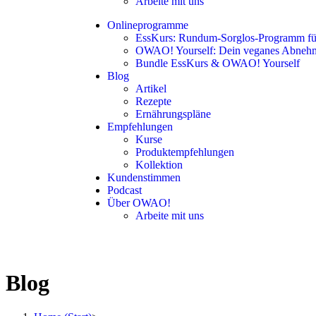
Arbeite mit uns
Onlineprogramme
EssKurs: Rundum-Sorglos-Programm für
OWAO! Yourself: Dein veganes Abneh
Bundle EssKurs & OWAO! Yourself
Blog
Artikel
Rezepte
Ernährungspläne
Empfehlungen
Kurse
Produktempfehlungen
Kollektion
Kundenstimmen
Podcast
Über OWAO!
Arbeite mit uns
Blog