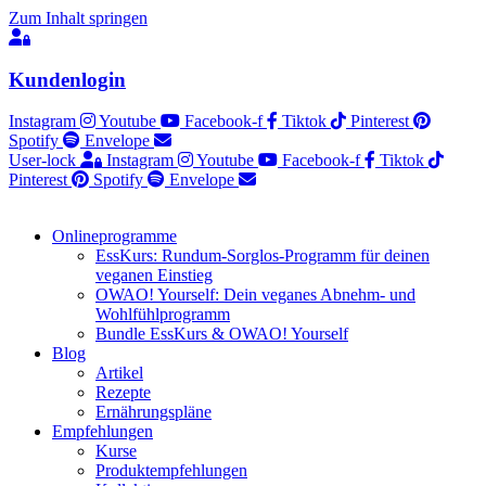
Zum Inhalt springen
Kundenlogin
Instagram
Youtube
Facebook-f
Tiktok
Pinterest
Spotify
Envelope
User-lock
Instagram
Youtube
Facebook-f
Tiktok
Pinterest
Spotify
Envelope
Onlineprogramme
EssKurs: Rundum-Sorglos-Programm für deinen
veganen Einstieg
OWAO! Yourself: Dein veganes Abnehm- und
Wohlfühlprogramm
Bundle EssKurs & OWAO! Yourself
Blog
Artikel
Rezepte
Ernährungspläne
Empfehlungen
Kurse
Produktempfehlungen