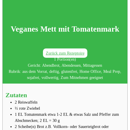
Veganes Mett mit Tomatenmark
Zurück zum Rezeptoire
1
Portion(en)
Gericht:
Abendbrot, Abendessen, Mittagessen
Rubrik:
aus dem Vorrat, deftig, glutenfrei, Home Office, Meal Prep,
sojafrei, vollwertig, Zum Mitnehmen geeignet
Zutaten
2
Reiswaffeln⁣⁣⁣
½
rote Zwiebel⁣⁣⁣
1
EL
Tomatenmark⁣⁣
etwa 1-2 EL⁣ & etwas Salz und Pfeffer zum
Abschmecken⁣⁣; 2 EL = 30 g
2
Scheibe(n)
Brot
z.B. Vollkorn- oder Sauerteigbrot oder