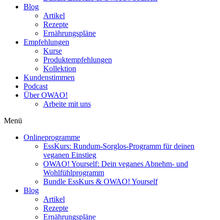
Blog
Artikel
Rezepte
Ernährungspläne
Empfehlungen
Kurse
Produktempfehlungen
Kollektion
Kundenstimmen
Podcast
Über OWAO!
Arbeite mit uns
Menü
Onlineprogramme
EssKurs: Rundum-Sorglos-Programm für deinen
veganen Einstieg
OWAO! Yourself: Dein veganes Abnehm- und
Wohlfühlprogramm
Bundle EssKurs & OWAO! Yourself
Blog
Artikel
Rezepte
Ernährungspläne