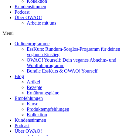
Kollektion
Kundenstimmen
Podcast
Über OWAO!
Arbeite mit uns
Menü
Onlineprogramme
EssKurs: Rundum-Sorglos-Programm für deinen
veganen Einstieg
OWAO! Yourself: Dein veganes Abnehm- und
Wohlfühlprogramm
Bundle EssKurs & OWAO! Yourself
Blog
Artikel
Rezepte
Ernährungspläne
Empfehlungen
Kurse
Produktempfehlungen
Kollektion
Kundenstimmen
Podcast
Über OWAO!