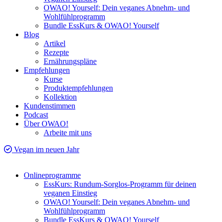
OWAO! Yourself: Dein veganes Abnehm- und
Wohlfühlprogramm
Bundle EssKurs & OWAO! Yourself
Blog
Artikel
Rezepte
Ernährungspläne
Empfehlungen
Kurse
Produktempfehlungen
Kollektion
Kundenstimmen
Podcast
Über OWAO!
Arbeite mit uns
Vegan im neuen Jahr
Onlineprogramme
EssKurs: Rundum-Sorglos-Programm für deinen
veganen Einstieg
OWAO! Yourself: Dein veganes Abnehm- und
Wohlfühlprogramm
Bundle EssKurs & OWAO! Yourself