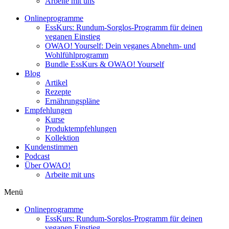
Arbeite mit uns
Onlineprogramme
EssKurs: Rundum-Sorglos-Programm für deinen
veganen Einstieg
OWAO! Yourself: Dein veganes Abnehm- und
Wohlfühlprogramm
Bundle EssKurs & OWAO! Yourself
Blog
Artikel
Rezepte
Ernährungspläne
Empfehlungen
Kurse
Produktempfehlungen
Kollektion
Kundenstimmen
Podcast
Über OWAO!
Arbeite mit uns
Menü
Onlineprogramme
EssKurs: Rundum-Sorglos-Programm für deinen
veganen Einstieg