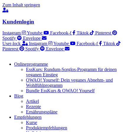
Zum Inhalt springen
Kundenlogin
Instagram
Youtube
Facebook-f
Tiktok
Pinterest
Spotify
Envelope
User-lock
Instagram
Youtube
Facebook-f
Tiktok
Pinterest
Spotify
Envelope
Onlineprogramme
EssKurs: Rundum-Sorglos-Programm für deinen
veganen Einstieg
OWAO! Yourself: Dein veganes Abnehm- und
Wohlfühlprogramm
Bundle EssKurs & OWAO! Yourself
Blog
Artikel
Rezepte
Ernährungspläne
Empfehlungen
Kurse
Produktempfehlungen