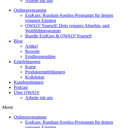
Arbeite mit uns
Onlineprogramme
EssKurs: Rundum-Sorglos-Programm für deinen
veganen Einstieg
OWAO! Yourself: Dein veganes Abnehm- und
Wohlfühlprogramm
Bundle EssKurs & OWAO! Yourself
Blog
Artikel
Rezepte
Ernährungspläne
Empfehlungen
Kurse
Produktempfehlungen
Kollektion
Kundenstimmen
Podcast
Über OWAO!
Arbeite mit uns
Menü
Onlineprogramme
EssKurs: Rundum-Sorglos-Programm für deinen
veganen Einstieg