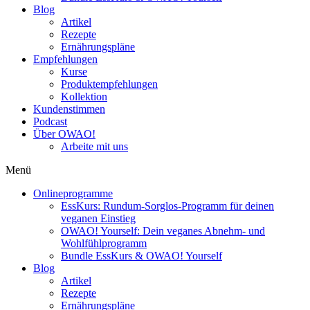
Blog
Artikel
Rezepte
Ernährungspläne
Empfehlungen
Kurse
Produktempfehlungen
Kollektion
Kundenstimmen
Podcast
Über OWAO!
Arbeite mit uns
Menü
Onlineprogramme
EssKurs: Rundum-Sorglos-Programm für deinen
veganen Einstieg
OWAO! Yourself: Dein veganes Abnehm- und
Wohlfühlprogramm
Bundle EssKurs & OWAO! Yourself
Blog
Artikel
Rezepte
Ernährungspläne