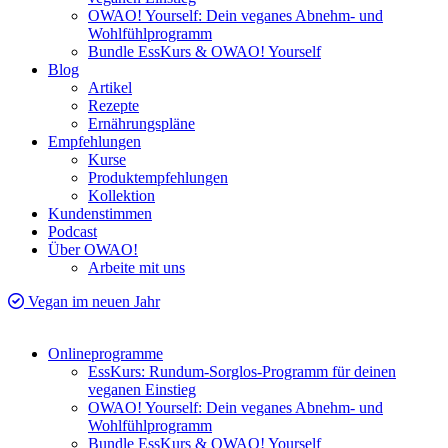
OWAO! Yourself: Dein veganes Abnehm- und
Wohlfühlprogramm
Bundle EssKurs & OWAO! Yourself
Blog
Artikel
Rezepte
Ernährungspläne
Empfehlungen
Kurse
Produktempfehlungen
Kollektion
Kundenstimmen
Podcast
Über OWAO!
Arbeite mit uns
Vegan im neuen Jahr
Onlineprogramme
EssKurs: Rundum-Sorglos-Programm für deinen
veganen Einstieg
OWAO! Yourself: Dein veganes Abnehm- und
Wohlfühlprogramm
Bundle EssKurs & OWAO! Yourself