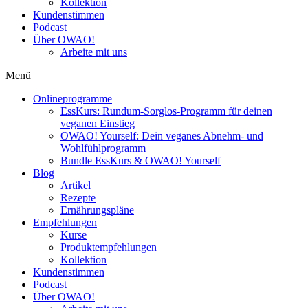
Kollektion
Kundenstimmen
Podcast
Über OWAO!
Arbeite mit uns
Menü
Onlineprogramme
EssKurs: Rundum-Sorglos-Programm für deinen
veganen Einstieg
OWAO! Yourself: Dein veganes Abnehm- und
Wohlfühlprogramm
Bundle EssKurs & OWAO! Yourself
Blog
Artikel
Rezepte
Ernährungspläne
Empfehlungen
Kurse
Produktempfehlungen
Kollektion
Kundenstimmen
Podcast
Über OWAO!