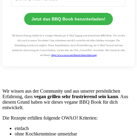
Jetzt das BBQ Book herunterladen!
Mit diesem Eintrag erhältst du in wenigen Minuten per E-Mail Zugang zum kostenfreien BBQ Book. Wir werden
dich auch in unsere Newsletter-Liste aufnehmen und dich weiterhin mit tollen Inhalten versorgen. Die
Abmeldung ist jederzeit möglich. Deine Anmeldedaten, deren Protokollierung, der E-Mail-Versand und eine
statistische Auswertung des Leseverhaltens, werden über das Tool „ConvertKit“ verarbeitet. Hier kannst du alles
nachlesen
:
https://www.owao.net/datenschutzerklaerung/
Wir wissen aus der Community und aus unserer persönlichen
Erfahrung, dass
vegan grillen sehr frustrierend sein kann
. Aus
diesem Grund haben wir dieses vegane BBQ Book für dich
entwickelt.
Die Rezepte erfüllen folgende OWAO! Kriterien:
einfach
ohne Kochkenntnisse umsetzbar