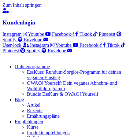
Zum Inhalt springen
Kundenlogin
Instagram
Youtube
Facebook-f
Tiktok
Pinterest
Spotify
Envelope
User-lock
Instagram
Youtube
Facebook-f
Tiktok
Pinterest
Spotify
Envelope
Onlineprogramme
EssKurs: Rundum-Sorglos-Programm für deinen
veganen Einstieg
OWAO! Yourself: Dein veganes Abnehm- und
Wohlfühlprogramm
Bundle EssKurs & OWAO! Yourself
Blog
Artikel
Rezepte
Ernährungspläne
Empfehlungen
Kurse
Produktempfehlungen