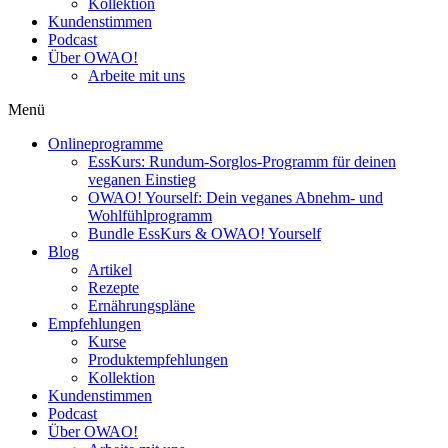
Kollektion
Kundenstimmen
Podcast
Über OWAO!
Arbeite mit uns
Menü
Onlineprogramme
EssKurs: Rundum-Sorglos-Programm für deinen
veganen Einstieg
OWAO! Yourself: Dein veganes Abnehm- und
Wohlfühlprogramm
Bundle EssKurs & OWAO! Yourself
Blog
Artikel
Rezepte
Ernährungspläne
Empfehlungen
Kurse
Produktempfehlungen
Kollektion
Kundenstimmen
Podcast
Über OWAO!