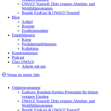
OWAO! Yourself: Dein veganes Abnehm- und
Wohlfühlprogramm
Bundle EssKurs & OWAO! Yourself
Blog
Artikel
Rezepte
Ernährungspläne
Empfehlungen
Kurse
Produktempfehlungen
Kollektion
Kundenstimmen
Podcast
Über OWAO!
Arbeite mit uns
Vegan im neuen Jahr
Onlineprogramme
EssKurs: Rundum-Sorglos-Programm für deinen
veganen Einstieg
OWAO! Yourself: Dein veganes Abnehm- und
Wohlfühlprogramm
Bundle EssKurs & OWAO! Yourself