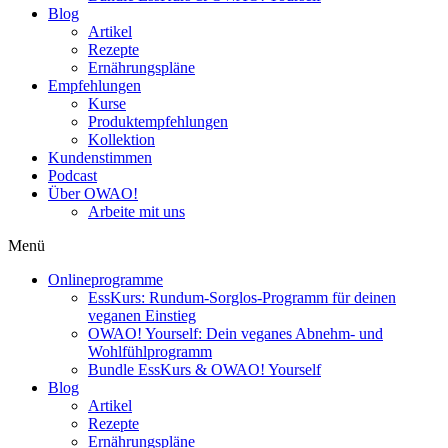
Blog
Artikel
Rezepte
Ernährungspläne
Empfehlungen
Kurse
Produktempfehlungen
Kollektion
Kundenstimmen
Podcast
Über OWAO!
Arbeite mit uns
Menü
Onlineprogramme
EssKurs: Rundum-Sorglos-Programm für deinen
veganen Einstieg
OWAO! Yourself: Dein veganes Abnehm- und
Wohlfühlprogramm
Bundle EssKurs & OWAO! Yourself
Blog
Artikel
Rezepte
Ernährungspläne