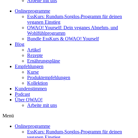
Arbeite mit uns
Onlineprogramme
EssKurs: Rundum-Sorglos-Programm für deinen
veganen Einstieg
OWAO! Yourself: Dein veganes Abnehm- und
Wohlfühlprogramm
Bundle EssKurs & OWAO! Yourself
Blog
Artikel
Rezepte
Ernährungspläne
Empfehlungen
Kurse
Produktempfehlungen
Kollektion
Kundenstimmen
Podcast
Über OWAO!
Arbeite mit uns
Menü
Onlineprogramme
EssKurs: Rundum-Sorglos-Programm für deinen
veganen Einstieg