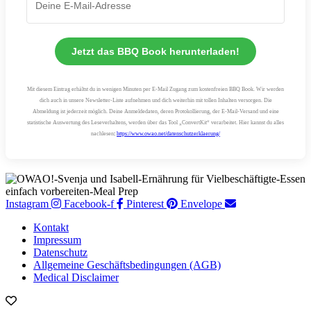
Jetzt das BBQ Book herunterladen!
Mit diesem Eintrag erhältst du in wenigen Minuten per E-Mail Zugang zum kostenfreien BBQ Book. Wir werden
dich auch in unsere Newsletter-Liste aufnehmen und dich weiterhin mit tollen Inhalten versorgen. Die
Abmeldung ist jederzeit möglich. Deine Anmeldedaten, deren Protokollierung, der E-Mail-Versand und eine
statistische Auswertung des Leseverhaltens, werden über das Tool „ConvertKit“ verarbeitet. Hier kannst du alles
nachlesen
:
https://www.owao.net/datenschutzerklaerung/
Instagram
Facebook-f
Pinterest
Envelope
Kontakt
Impressum
Datenschutz
Allgemeine Geschäftsbedingungen (AGB)
Medical Disclaimer