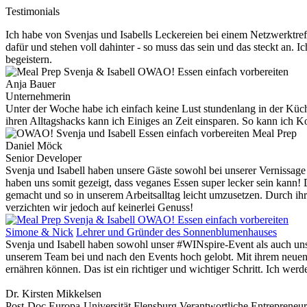
Testimonials
Ich habe von Svenjas und Isabells Leckereien bei einem Netzwerktreff
dafür und stehen voll dahinter - so muss das sein und das steckt an.
begeistern.
Anja Bauer
Unternehmerin
Unter der Woche habe ich einfach keine Lust stundenlang in der Küch
ihren Alltagshacks kann ich Einiges an Zeit einsparen. So kann ich Ko
Daniel Möck
Senior Developer
Svenja und Isabell haben unsere Gäste sowohl bei unserer Vernissag
haben uns somit gezeigt, dass veganes Essen super lecker sein kann! 
gemacht und so in unserem Arbeitsalltag leicht umzusetzen. Durch ih
verzichten wir jedoch auf keinerlei Genuss!
Simone & Nick
Lehrer und Gründer des Sonnenblumenhauses​
Svenja und Isabell haben sowohl unser #WINspire-Event als auch uns
unserem Team bei und nach den Events hoch gelobt. Mit ihrem neuen O
ernähren können. Das ist ein richtiger und wichtiger Schritt. Ich werd
Dr. Kirsten Mikkelsen
Post-Doc Europa-Universität Flensburg Verantwortliche Entrepreneur