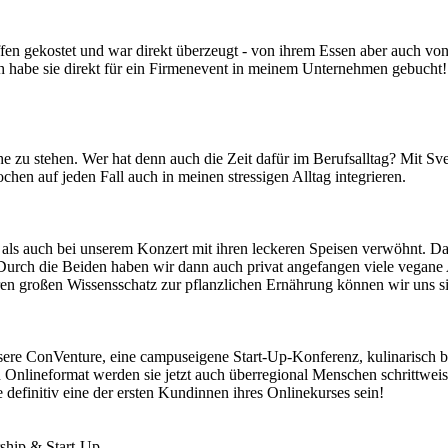
en gekostet und war direkt überzeugt - von ihrem Essen aber auch von 
 Ich habe sie direkt für ein Firmenevent in meinem Unternehmen gebucht
e zu stehen. Wer hat denn auch die Zeit dafür im Berufsalltag? Mit Sve
chen auf jeden Fall auch in meinen stressigen Alltag integrieren.
e als auch bei unserem Konzert mit ihren leckeren Speisen verwöhnt. 
Durch die Beiden haben wir dann auch privat angefangen viele vegane Al
ren großen Wissensschatz zur pflanzlichen Ernährung können wir uns si
ere ConVenture, eine campuseigene Start-Up-Konferenz, kulinarisch b
nlineformat werden sie jetzt auch überregional Menschen schrittweise
e definitiv eine der ersten Kundinnen ihres Onlinekurses sein!
ship & Start-Up