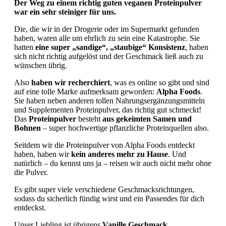
De
r Weg zu einem richtig guten veganen Proteinpulver
war ein sehr steiniger für uns.
Die, die wir in der Drogerie oder im Supermarkt gefunden
haben, waren alle um ehrlich zu sein eine Katastrophe. Sie
hatten
eine super „sandige“, „staubige“ Konsistenz
, haben
sich nicht richtig aufgelöst und der Geschmack ließ auch zu
wünschen übrig.
Also
haben wir recherchiert
, was es online so gibt und sind
auf eine tolle Marke aufmerksam geworden:
Alpha Foods
.
Sie haben neben anderen tollen Nahrungsergänzungsmitteln
und Supplementen Proteinpulver, das richtig gut schmeckt!
Das
Proteinpulver
besteht
aus gekeimten Samen und
Bohnen
– super hochwertige pflanzliche Proteinquellen also.
Seitdem wir die Proteinpulver von Alpha Foods entdeckt
haben, haben wir
kein anderes mehr zu Hause
. Und
natürlich – du kennst uns ja – reisen wir auch nicht mehr ohne
die Pulver.
Es gibt super viele verschiedene Geschmacksrichtungen,
sodass du sicherlich fündig wirst und ein Passendes für dich
entdeckst.
Unser Liebling ist übrigens
Vanille Geschmack
.