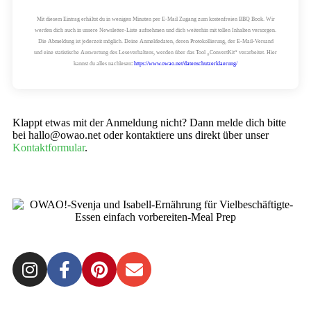
Mit diesem Eintrag erhältst du in wenigen Minuten per E-Mail Zugang zum kostenfreien BBQ Book. Wir
werden dich auch in unsere Newsletter-Liste aufnehmen und dich weiterhin mit tollen Inhalten versorgen.
Die Abmeldung ist jederzeit möglich. Deine Anmeldedaten, deren Protokollierung, der E-Mail-Versand
und eine statistische Auswertung des Leseverhaltens, werden über das Tool „ConvertKit“ verarbeitet. Hier
kannst du alles nachlesen
:
https://www.owao.net/datenschutzerklaerung/
Klappt etwas mit der Anmeldung nicht? Dann melde dich bitte
bei hallo@owao.net oder kontaktiere uns direkt über unser
Kontaktformular
.