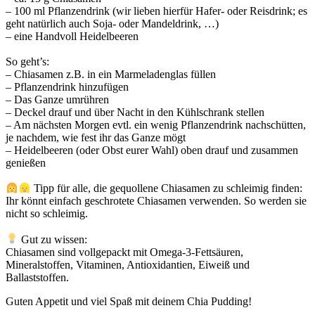
– 100 ml Pflanzendrink (wir lieben hierfür Hafer- oder Reisdrink; es
geht natürlich auch Soja- oder Mandeldrink, …)⁣⁣
– eine Handvoll Heidelbeeren⁣⁣
So geht’s:⁣⁣
– Chiasamen z.B. in ein Marmeladenglas füllen⁣⁣
– Pflanzendrink hinzufügen⁣⁣
– Das Ganze umrühren⁣⁣
– Deckel drauf und über Nacht in den Kühlschrank stellen⁣⁣
– Am nächsten Morgen evtl. ein wenig Pflanzendrink nachschütten,
je nachdem, wie fest ihr das Ganze mögt⁣⁣
– Heidelbeeren (oder Obst eurer Wahl) oben drauf und zusammen
genießen⁣⁣
Tipp für alle, die gequollene Chiasamen zu schleimig finden:
Ihr könnt einfach geschrotete Chiasamen verwenden. So werden sie
nicht so schleimig. ⁣⁣
Gut zu wissen:⁣⁣
Chiasamen sind vollgepackt mit Omega-3-Fettsäuren,
Mineralstoffen, Vitaminen, Antioxidantien, Eiweiß und
Ballaststoffen.⁣⁣
Guten Appetit und viel Spaß mit deinem Chia Pudding!