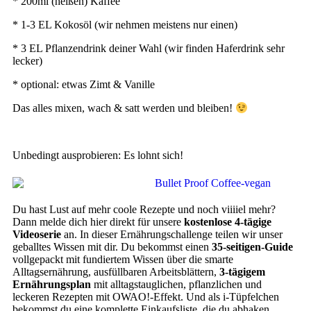
* 200ml (heißen) Kaffee
* 1-3 EL Kokosöl (wir nehmen meistens nur einen)
* 3 EL Pflanzendrink deiner Wahl (wir finden Haferdrink sehr
lecker)
* optional: etwas Zimt & Vanille
Das alles mixen, wach & satt werden und bleiben!
Unbedingt ausprobieren: Es lohnt sich!
Du hast Lust auf mehr coole Rezepte und noch viiiiel mehr?
Dann melde dich hier direkt für unsere
kostenlose 4-tägige
Videoserie
an. In dieser Ernährungschallenge teilen wir unser
geballtes Wissen mit dir.
Du bekommst einen
35-seitigen-Guide
vollgepackt mit fundiertem Wissen über die smarte
Alltagsernährung, ausfüllbaren Arbeitsblättern,
3-tägigem
Ernährungsplan
mit alltagstauglichen, pflanzlichen und
leckeren Rezepten mit OWAO!-Effekt. Und als i-Tüpfelchen
bekommst du eine komplette Einkaufsliste, die du abhaken