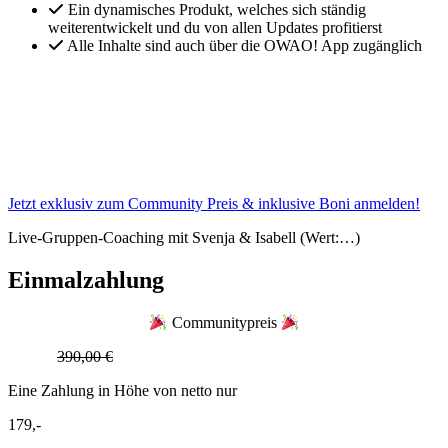
Ein dynamisches Produkt, welches sich ständig
weiterentwickelt und du von allen Updates profitierst
Alle Inhalte sind auch über die OWAO! App zugänglich
+ nur im Community Angebot inkludiert:
Die Boni
Nährstoffübersicht,
Vegan zum Wunschgewicht
und
die Einkaufslistenvorlage
Jetzt exklusiv zum Community Preis & inklusive Boni anmelden!
Live-Gruppen-Coaching mit Svenja & Isabell (Wert:…)
Einmalzahlung
Communitypreis
Anstatt
390,00 €
Eine Zahlung in Höhe von netto nur
179,-