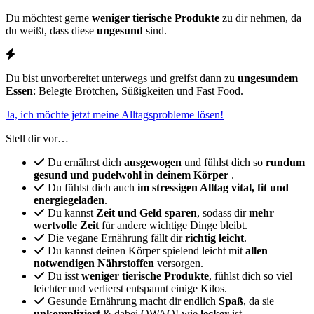
Du möchtest gerne
weniger tierische Produkte
zu dir nehmen, da
du weißt, dass diese
ungesund
sind.
Du bist unvorbereitet unterwegs und greifst dann zu
ungesundem
Essen
: Belegte Brötchen, Süßigkeiten und Fast Food.
Ja, ich möchte jetzt meine Alltagsprobleme lösen!
Stell dir vor…
Du ernährst dich
ausgewogen
und fühlst dich so
rundum
gesund und pudelwohl in deinem Körper
.
Du fühlst dich auch
im stressigen Alltag vital, fit und
energiegeladen
.
Du kannst
Zeit und Geld sparen
, sodass dir
mehr
wertvolle Zeit
für andere wichtige Dinge bleibt.
Die vegane Ernährung fällt dir
richtig leicht
.
Du kannst deinen Körper spielend leicht mit
allen
notwendigen Nährstoffen
versorgen.
Du isst
weniger tierische Produkte
, fühlst dich so viel
leichter und verlierst entspannt einige Kilos.⁣⁣⁣
Gesunde Ernährung macht dir endlich
Spaß
, da sie
unkompliziert
& dabei OWAO! wie
lecker
ist.