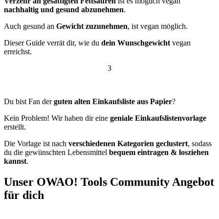
Verzehr an gesättigten Fettsäuren
ist es möglich vegan
nachhaltig und gesund abzunehmen
.
Auch gesund an
Gewicht zuzunehmen
, ist vegan möglich.
Dieser Guide verrät dir, wie du
dein Wunschgewicht
vegan
erreichst.
3
Du bist Fan der
guten alten Einkaufsliste aus Papier
?
Kein Problem! Wir haben dir eine
geniale Einkaufslistenvorlage
erstellt.
Die Vorlage ist nach
verschiedenen Kategorien geclustert
, sodass
du die gewünschten Lebensmittel
bequem eintragen & losziehen
kannst
.
Unser OWAO! Tools Community Angebot
für dich