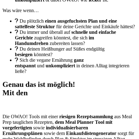
Was wäre wenn…
Du plötzlich
einen ausgefuchsten Plan und eine
sattelfeste Struktur
für deine Gerichte und Einkäufe hättest?⁣⁣⁣⁣
Du immer und überall auf
schnelle und einfache
Gerichte
zugreifen könntest, die sich
im
Handumdrehen
zubereiten lassen?
Du deinen Heißhunger auf Süßes endgültig
besiegen
könntest?
Sich die vegane Ernährung
ganz
entspannt
und
unkompliziert
in deinen Alltag integrieren
ließe?
Genau das ist möglich!
Mit den
Die OWAO! Tools mit einer
riesigen Rezeptsammlung
aus Meal
Prep tauglichen Rezepten,
dem Meal Planner Tool mit
vorgefertigten
sowie
individualisierbaren
Ernährungsplänen
sowie dem
Einkaufslistengenerator
sorgt für
mehr Wohlbefinden durch Plan & Struktur im stressigen Alltag.